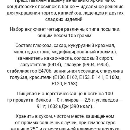
Представляем вашему вниманию яркий микс
кондитерских посыпок в банке — идеальное решение
для украшения тортов, капкейков, леденцов и других
сладких изделий.
Набор включает четыре различных типа посыпки,
общим весом 105 грамм.
Состав: глюкоза, сахар, кукурузный крахмал,
мальтодекстрин, модифицированный крахмал,
заменитель какао-масла, солодовый сироп,
загуститель (Е414), глазурь (Е904, Е903),
стабилизатор Е470b, ванильная эссенция, спирулина
голубая, красители (Е100, Е162, Е153, Е 141, Е 160а,
Е120, Е 163).
Пищевая и энергетическая ценность на 100
гр продукта: белков — 0 г, жиров — 2,5 г, углеводов —
91 г; 1632 кДж (390 ккал).
Хранить в сухом, чистом месте, защищенном
от прямых солнечных лучей, при температуре
не выше 25С и относительной влажности воздуха